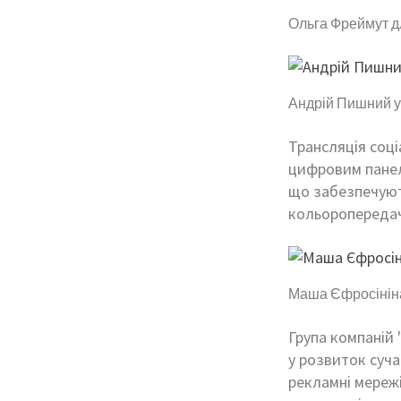
Ольга Фреймут дл
Андрій Пишний у 
Трансляція соці
цифровим панеля
що забезпечують
кольоропередач
Маша Єфросініна 
Група компаній 
у розвиток суч
рекламні мережі