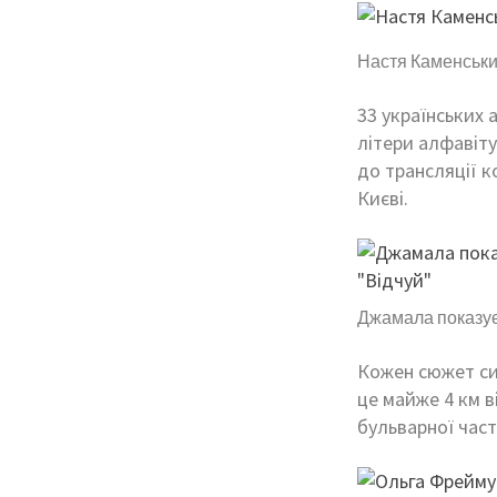
Настя Каменських
33 українських 
літери алфавіт
до трансляції 
Києві.
Джамала показує 
Кожен сюжет син
це майже 4 км 
бульварної част