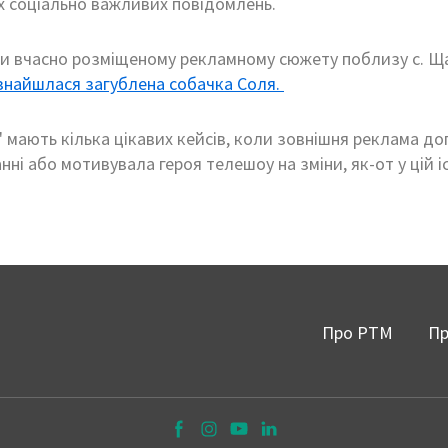
х соціально важливих повідомлень.
яки вчасно розміщеному рекламному сюжету поблизу с. Щ
знайшлася загублена собачка Соля.
 мають кілька цікавих кейсів, коли зовнішня реклама д
нні або мотивувала героя телешоу на зміни, як-от у цій і
Про РТМ
Пр