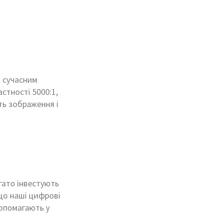
и сучасним
стності 5000:1,
ть зображення і
гато інвестують
що наші цифрові
допомагають у