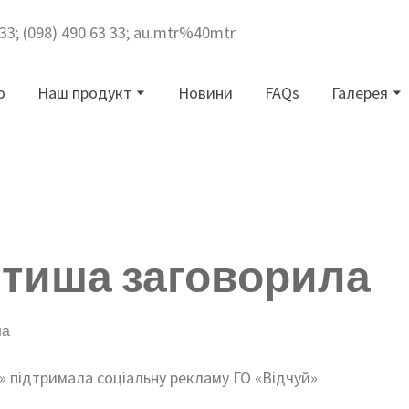
3 33; (098) 490 63 33; au.mtr%40mtr
ю
Наш продукт
Новини
FAQs
Галерея
 тиша заговорила
на
 підтримала соціальну рекламу ГО «Відчуй»