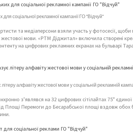
 для соціальної рекламної кампанії ГО "Відчуй"
артисти та медіаперсони взяли участь у фотосесії, щоби
у жестової мови. «РТМ Діджитал» включила створені кр
контенту на цифрових рекламних екранах на бульварі Тар
літеру алфавіту жестової мови у соціальній рекламній кампан
хронно з’являвся на 32 цифрових сітілайтах 75" єдиної 
від Площі Перемоги до Бесарабської площі вздовж обох 
ини.