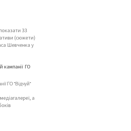
 показати 33
еативи (сюжети)
аса Шевченка у
ії ГО "Відчуй"
медіагалереї, а
боків