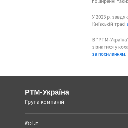
поширенні таки
У 2023 р. завд
Київській трасі
В "РТМ-Україна"
зізнатися у коха
за посиланням
.
РТМ-Україна
Група компаній
Weblium