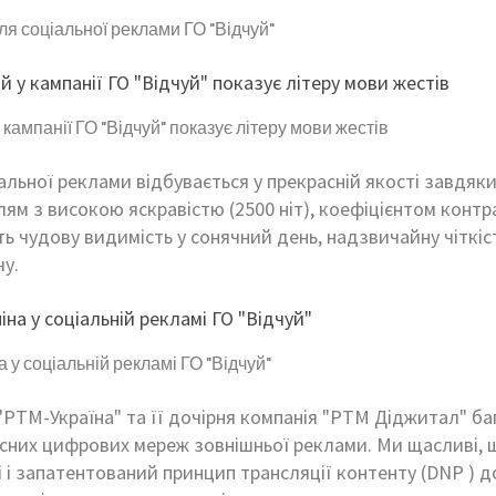
я соціальної реклами ГО "Відчуй"
кампанії ГО "Відчуй" показує літеру мови жестів
альної реклами відбувається у прекрасній якості завдяк
м з високою яскравістю (2500 ніт), коефіцієнтом контра
 чудову видимість у сонячний день, надзвичайну чіткіс
у.
у соціальній рекламі ГО "Відчуй"
"РТМ-Україна" та її дочірня компанія "РТМ Діджитал" ба
асних цифрових мереж зовнішньої реклами. Ми щасливі, 
 і запатентований принцип трансляції контенту (DNP ) 