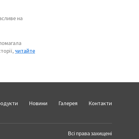
асливе на
опомагала
сторії,
читайте
одукти
Новини
Галерея
Контакти
Всі права захищені