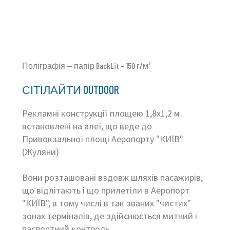
Поліграфія — папір BackLit – 150 г/м²
СІТІЛАЙТИ OUTDOOR
Рекламні конструкції площею 1,8х1,2 м
встановлені на алеї, що веде до
Привокзальної площі Аеропорту "КИЇВ"
(Жуляни)
Вони розташовані вздовж шляхів пасажирів,
що відлітають і що прилетіли в Аеропорт
"КИЇВ", в тому числі в так званих "чистих"
зонах терміналів, де здійснюється митний і
паспортний контроль