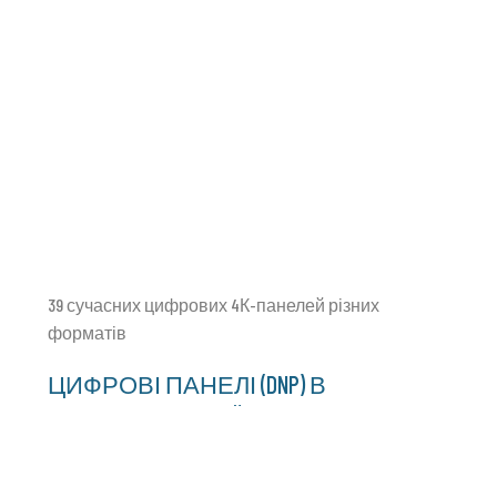
39 сучасних цифрових 4К-панелей різних
форматів
ЦИФРОВІ ПАНЕЛІ (DNP) В
АЕРОПОРТІ "КИЇВ"
Цифрові панелі встановлено у всіх 3
терміналах Аеропорту: "А" — Міжнародні