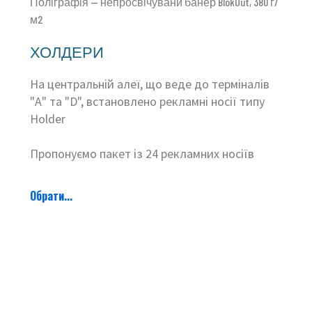
Поліграфія — непросвічувани банер BlokOut, 380 г/
м2
ХОЛДЕРИ
На центральній алеї, що веде до терміналів
"А" та "D", встановлено рекламні носії типу
Holder
Пропонуємо пакет із 24 рекламних носіїв
Обрати...