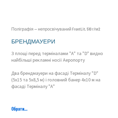
Поліграфія — непросвічуваний FrontLit, 510 г/м2
БРЕНДМАУЕРИ
З площі перед терміналами "А" та "D" видно
найбільші рекламні носії Аеропорту
Два брендмауери на фасаді Терміналу "D"
(5х15 та 5х8,5 м) і головний банер 4х10 м на
фасаді Терміналу "А"
Обрати...