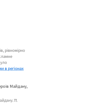
в, рівномірно
кламне
було
и в регіонах
йдану, 77,