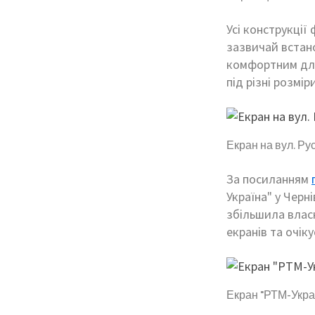
Усі конструкції
зазвичай встан
комфортним для
під різні розмір
Екран на вул. Ру
За посиланням
Україна" у Черн
збільшила влас
екранів та очік
Екран "РТМ-Украї