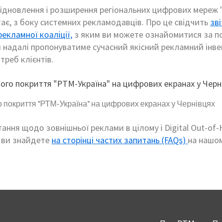
ідновлення і розширення регіональних цифрових мереж 
ає, з боку системних рекламодавців. Про це свідчить
зві
рекламної коаліції,
з яким ви можете ознайомитися за п
й надалі пропонуватиме сучасний якісний рекламний інв
треб клієнтів.
 покриття "РТМ-Україна" на цифрових екранах у Чернівцях
тання щодо зовнішньої реклами в цілому і Digital Out-of
х ви знайдете
на сторінці частих запитань (FAQs)
на нашом