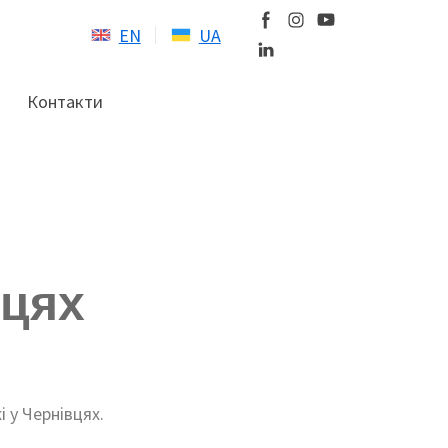
EN
UA
Контакти
вцях
 у Чернівцях.