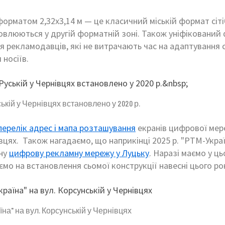
 форматом 2,32х3,14 м — це класичний міській формат сіті
овлюються у другій форматній зоні. Також уніфікований 
 рекламодавців, які не витрачають час на адаптування 
и носіїв.
ській у Чернівцях встановлено у 2020 р.
перелік адрес і мапа розташування
екранів цифрової мер
івцях. Також нагадаємо, що наприкінці 2025 р. "РТМ-Укра
ну
цифрову рекламну мережу у Луцьку
. Наразі маємо у ць
уємо на встановлення сьомої конструкції навесні цього ро
на" на вул. Корсунській у Чернівцях