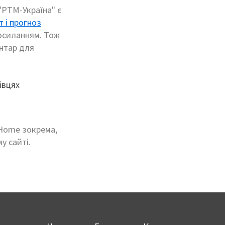
"РТМ-Україна" є
т і прогноз
осиланням. Тож
ентар для
-Home зокрема,
у сайті.