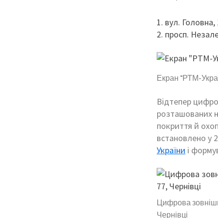
вул. Головна, 
просп. Незале
Екран "РТМ-Украї
Відтепер цифров
розташованих н
покриття й охоп
встановлено у 2
України
і формув
Цифрова зовнішня
Чернівці