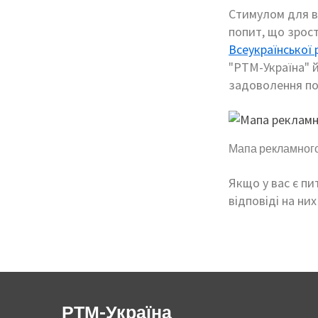
Стимулом для в
попит, що зрост
Всеукраїнської 
"РТМ-Україна" 
задоволення по
Мапа рекламного
Якщо у вас є пи
відповіді на ни
РТМ-Україна