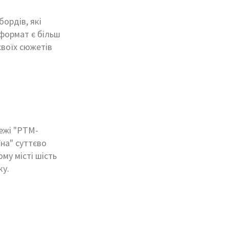
бордів, які
формат є більш
своїх сюжетів
ежі "РТМ-
їна" суттєво
ому місті шість
ку.