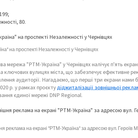
199;
жності, 80.
на" на проспекті Незалежності у Чернівцях
а мережа "РТМ-Україна" у Чернівцях налічує п'ять екрані
а ключових вулицях міста, що забезпечує ефективне ре
лення аудиторії. Нагадаємо, що перші три екрани нами 
020 р. у рамках проєкту
діджиталізації зовнішньої реклам
ання єдиної мережі DNP Regional.
 реклама на екрані "РТМ-Україна" за адресою вул. Героїв Ма