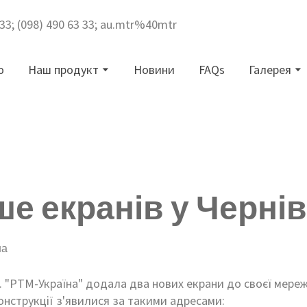
3 33; (098) 490 63 33; au.mtr%40mtr
ю
Наш продукт
Новини
FAQs
Галерея
ше екранів у Черні
на
р. "РТМ-Україна" додала два нових екрани до своєї мережі
онструкції з'явилися за такими адресами: