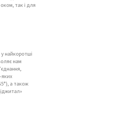
оком, так і для
 у найкоротші
воляє нам
’єднання,
-яких
65°), а також
 Діджитал»