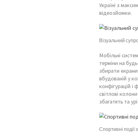
Україні з макси
відеозйомки.
Візуальний супро
Мобільні систе
терміни на будь
збирати екрани 
вбудованій у к
конфігурацій і ф
світлові колони
збагатять та ур
Спортивні події 