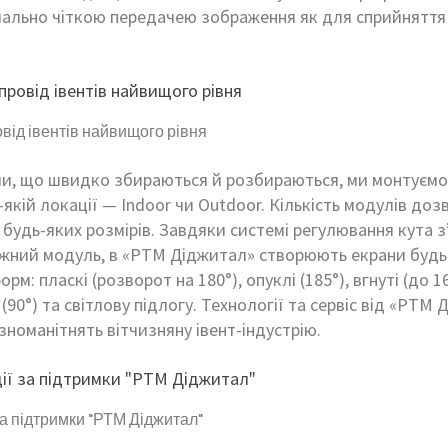
мально чіткою передачею зображення як для сприйняття 
від івентів найвищого рівня
ми, що швидко збираються й розбираються, ми монтуємо
-якій локації — Indoor чи Outdoor. Кількість модулів доз
будь-яких розмірів. Завдяки системі регулювання кута з
ожний модуль, в «РТМ Діджитал» створюють екрани будь
орм: пласкі (розворот на 180°), опуклі (185°), вгнуті (до 1
 (90°) та світлову підлогу. Технології та сервіс від «РТМ
ізноманітнять вітчизняну івент-індустрію.
за підтримки "РТМ Діджитал"