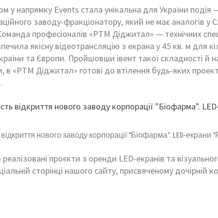
 у напрямку Events стала унікальна для України подія 
аційного заводу-фракціонатору, який не має аналогів у Сх
Команда професіоналів «РТМ Діджитал» — технічних спец
печила якісну відеотрансляцію з екрана у 45 кв. м для к
України та Європи. Пройшовши івент такої складності й 
и, в «РТМ Діджитал» готові до втілення будь-яких проект
.
 відкриття нового заводу корпорації "Біофарма". LED-екрани 
реалізовані проєкти з оренди LED-екранів та візуально
еціальній сторінці нашого сайту, присвяченому дочірній к