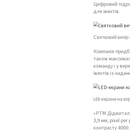
Цифровий підро
для івентів.
Святковий вечір 
Компанія придб
також максимал
команду і у вер
івентів із нада
LED-екрани на ко
«РТМ Діджитал» 
3,9 мм; pixel pe
контрасту 4000: