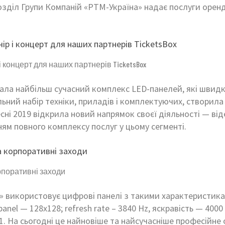
зділ Групи Компаній «РТМ-Україна» надає послуги оренд
і концерт для наших партнерів TicketsBox
ала найбільш сучасний комплекс LED-панелей, які швидк
ьний набір техніки, приладів і комплектуючих, створила
есні 2019 відкрила новий напрямок своєї діяльності — в
нням повного комплексу послуг у цьому сегменті.
рпоративні заходи
використовує цифрові панелі з такими характеристиками
r panel — 128х128; refresh rate – 3840 Hz, яскравість — 4000 
1. На сьогодні це найновіше та найсучасніше професійне