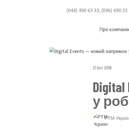
(044) 490 63 33; (096) 690 3
Про компані
21 Oct 2019
Digit
у роб
РТМ-Украї