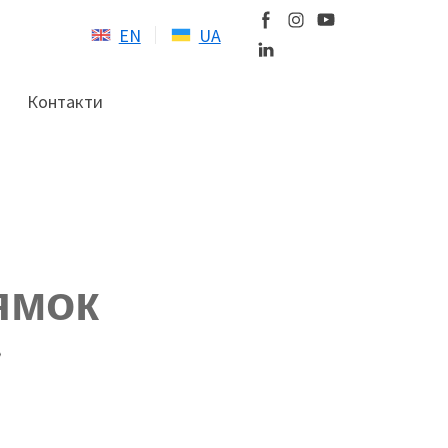
EN
UA
Контакти
рямок
»