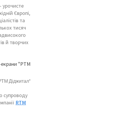
— урочисте
ідній Європі,
іалістів та
ількох тисяч
надвисокого
ів й творчих
"РТМ Діджитал"
го супроводу
омпанії
RTM