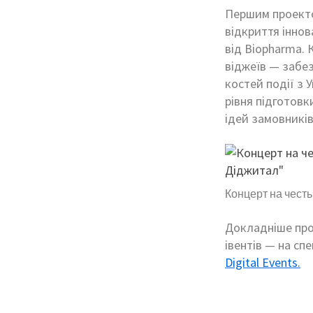
Першим проектом
відкриття іннов
від Biopharma. 
віджеїв — забез
костей події з 
рівня підготовк
ідей замовників
Концерт на честь
Докладніше про 
івентів — на сп
Digital Events.