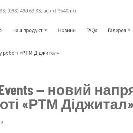
3 33; (098) 490 63 33; au.mtr%40mtr
ю
Наш продукт
Новини
FAQs
Галерея
al Events — новий нап
оті «РТМ Діджитал
на