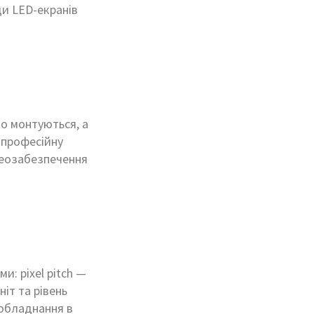
и LED-екранів
о монтуються, а
 професійну
ідеозабезпечення
: pixel pitch —
ніт та рівень
 обладнання в